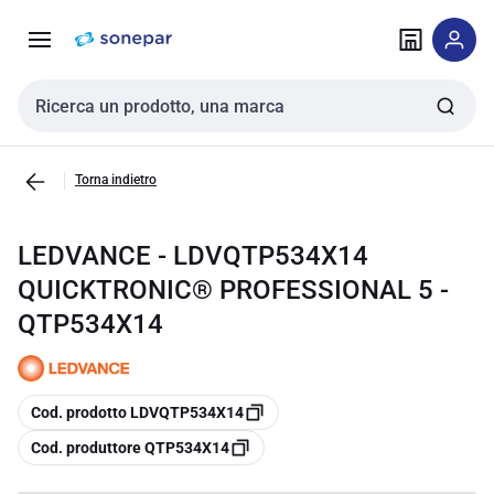
Vai alla
Vai
navigazione
alla
pagina
Cerca input
Torna indietro
LEDVANCE - LDVQTP534X14
QUICKTRONIC® PROFESSIONAL 5 -
QTP534X14
copia
Cod. prodotto LDVQTP534X14
copia
Cod. produttore QTP534X14