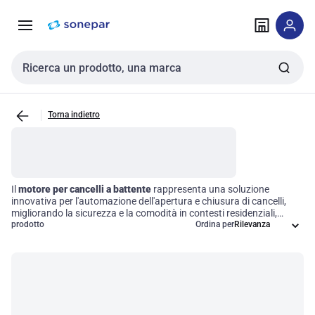
Vai alla
Vai
navigazione
alla
pagina
Cerca input
Torna indietro
Il
motore per cancelli a battente
rappresenta una soluzione
innovativa per l'automazione dell'apertura e chiusura di cancelli,
migliorando la sicurezza e la comodità in contesti residenziali,
commerciali e industriali. Questi dispositivi possono essere
prodotto
Ordina per
alimentati tramite diverse fonti, come energia elettrica o solare, e
offrono una varietà di meccanismi di controllo per un
funzionamento efficiente. L'adozione di un operatore per cancelli a
battente non solo semplifica l'accesso, ma ottimizza anche la
gestione degli spazi, rendendo ogni operazione più fluida e sicura.