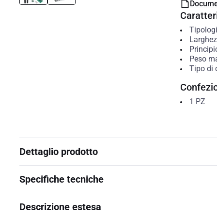
Docume
Caratteri
Tipolog
Larghez
Princip
Peso ma
Tipo di 
Confezi
1
PZ
Dettaglio prodotto
Specifiche tecniche
Descrizione estesa