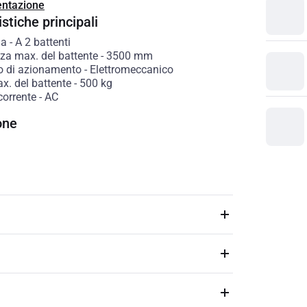
ntazione
stiche principali
ia
-
A 2 battenti
za max. del battente
-
3500
mm
io di azionamento
-
Elettromeccanico
x. del battente
-
500
kg
corrente
-
AC
one