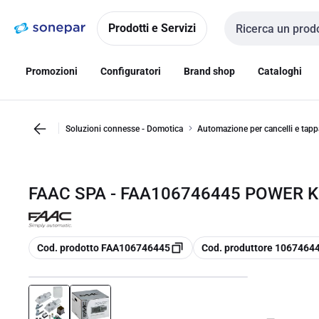
Vai alla
Vai
navigazione
alla
Prodotti e Servizi
Cerca input
pagina
Promozioni
Configuratori
Brand shop
Cataloghi
Soluzioni connesse - Domotica
Automazione per cancelli e tapp
FAAC SPA - FAA106746445 POWER K
copia
copia
Cod. prodotto FAA106746445
Cod. produttore 1067464