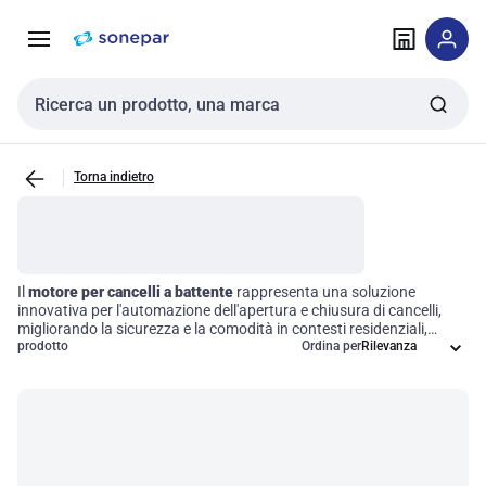
Vai alla
Vai
navigazione
alla
pagina
Cerca input
Torna indietro
Il
motore per cancelli a battente
rappresenta una soluzione
innovativa per l'automazione dell'apertura e chiusura di cancelli,
migliorando la sicurezza e la comodità in contesti residenziali,
commerciali e industriali. Questi dispositivi possono essere
prodotto
Ordina per
alimentati tramite diverse fonti, come energia elettrica o solare, e
offrono una varietà di meccanismi di controllo per un
funzionamento efficiente. L'adozione di un operatore per cancelli a
battente non solo semplifica l'accesso, ma ottimizza anche la
gestione degli spazi, rendendo ogni operazione più fluida e sicura.