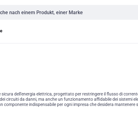
eingabe
ge
icura dell'energia elettrica, progettato per restringere il flusso di corre
dei circuiti da danni, ma anche un funzionamento affidabile dei sistemi elett
 un componente indispensabile per ogni impresa che desidera mantenere sta