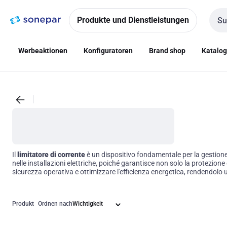
Zur
Zum
Navigation
Inhalt
Produkte und Dienstleistungen
Such
springen
springen
Werbeaktionen
Konfiguratoren
Brand shop
Katalo
Il
limitatore di corrente
è un dispositivo fondamentale per la gestione s
nelle installazioni elettriche, poiché garantisce non solo la protezione 
sicurezza operativa e ottimizzare l'efficienza energetica, rendendolo
Produkt
Ordnen nach