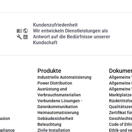
Kundenzufriedenheit
Wir entwickeln Dienstleistungen als
Antwort auf die Bedürfnisse unserer
Kundschaft
Produkte
Dokume
Industrielle Automatisierung
Allgemeine
Power Distribution
Allgemeine
Ausrüstung und
Allgemeine
Verbrauchsmaterialien
Marktplatze
Verbundene Lösungen -
Rücktrittsfo
Datenkommunikation
Qualitätszer
Heimautomatisierung
Zertifikat fü
lusion
Gebäudesicherheit
Geschlechte
Beleuchtung
Code of Ethi
mpliance
Zivile Installation
Ethik-und v