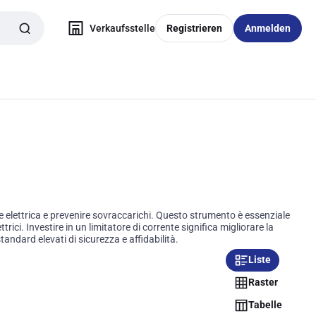
Verkaufsstelle
Registrieren
Anmelden
nte elettrica e prevenire sovraccarichi. Questo strumento è essenziale
rici. Investire in un limitatore di corrente significa migliorare la
ndard elevati di sicurezza e affidabilità.
Liste
Raster
Tabelle