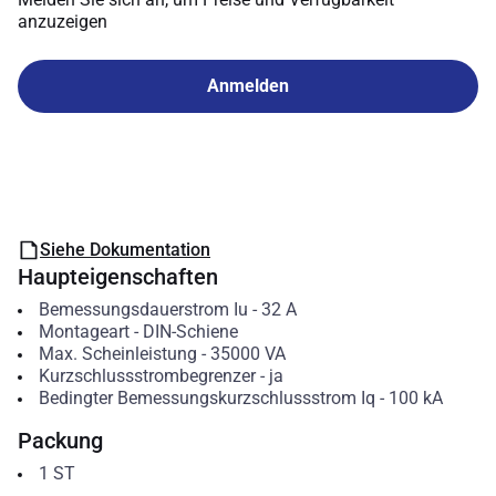
anzuzeigen
Anmelden
Siehe Dokumentation
Haupteigenschaften
Bemessungsdauerstrom Iu
-
32
A
Montageart
-
DIN-Schiene
Max. Scheinleistung
-
35000
VA
Kurzschlussstrombegrenzer
-
ja
Bedingter Bemessungskurzschlussstrom Iq
-
100
kA
Packung
1
ST