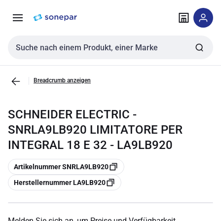
Zur
Zum
Navigation
Inhalt
springen
springen
Sucheingabe
Breadcrumb anzeigen
SCHNEIDER ELECTRIC -
SNRLA9LB920 LIMITATORE PER
INTEGRAL 18 E 32 - LA9LB920
Kopieren
Artikelnummer SNRLA9LB920
Kopieren
Herstellernummer LA9LB920
Melden Sie sich an, um Preise und Verfügbarkeit