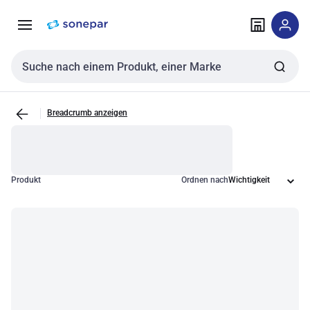
Zur
Zum
Navigation
Inhalt
springen
springen
Sucheingabe
Breadcrumb anzeigen
Produkt
Ordnen nach