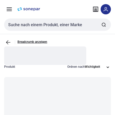
Zur
Zum
Navigation
Inhalt
springen
springen
Sucheingabe
Breadcrumb anzeigen
Produkt
Ordnen nach