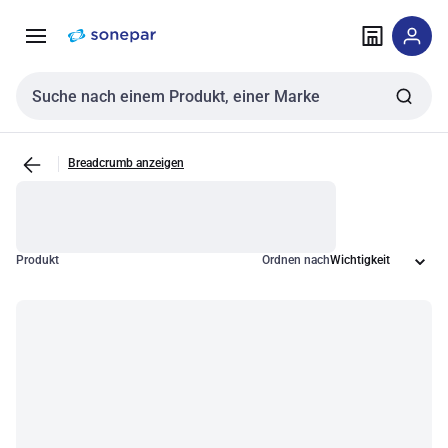
Zur
Zum
Navigation
Inhalt
springen
springen
Sucheingabe
Breadcrumb anzeigen
Produkt
Ordnen nach