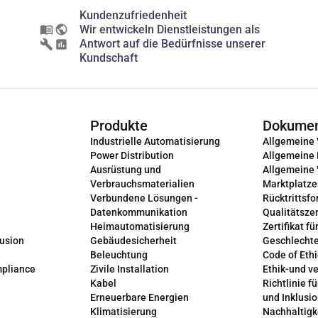
Kundenzufriedenheit
Wir entwickeln Dienstleistungen als
Antwort auf die Bedürfnisse unserer
Kundschaft
Produkte
Dokume
Industrielle Automatisierung
Allgemeine
Power Distribution
Allgemeine
Ausrüstung und
Allgemeine
Verbrauchsmaterialien
Marktplatze
Verbundene Lösungen -
Rücktrittsfo
Datenkommunikation
Qualitätszer
Heimautomatisierung
Zertifikat fü
lusion
Gebäudesicherheit
Geschlechte
Beleuchtung
Code of Ethi
mpliance
Zivile Installation
Ethik-und v
Kabel
Richtlinie fü
Erneuerbare Energien
und Inklusi
Klimatisierung
Nachhaltigk