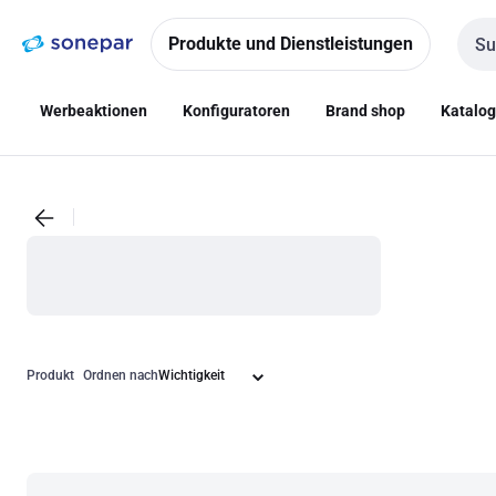
Zur
Zum
Navigation
Inhalt
Produkte und Dienstleistungen
Such
springen
springen
Werbeaktionen
Konfiguratoren
Brand shop
Katalo
Produkt
Ordnen nach