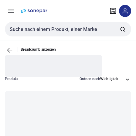
Zur
Zum
Navigation
Inhalt
springen
springen
Sucheingabe
Breadcrumb anzeigen
Produkt
Ordnen nach