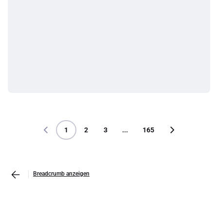
1
2
3
...
165
Breadcrumb anzeigen