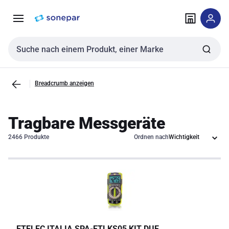
Zur
Zum
Navigation
Inhalt
springen
springen
Sucheingabe
Breadcrumb anzeigen
Tragbare Messgeräte
2466 Produkte
Ordnen nach
ETELEC ITALIA SPA
-
ETLKS05 KIT DUE