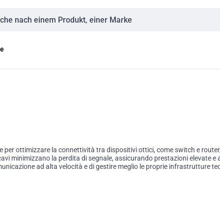
eingabe
ge
 ottimizzare la connettività tra dispositivi ottici, come switch e router, 
vi minimizzano la perdita di segnale, assicurando prestazioni elevate e affi
nicazione ad alta velocità e di gestire meglio le proprie infrastrutture te