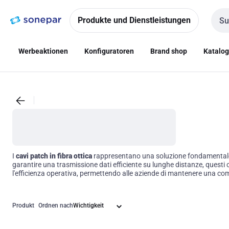
Zur
Zum
Navigation
Inhalt
Produkte und Dienstleistungen
Such
springen
springen
Werbeaktionen
Konfiguratoren
Brand shop
Katalo
I
cavi patch in fibra ottica
rappresentano una soluzione fondamentale per
garantire una trasmissione dati efficiente su lunghe distanze, questi ca
l'efficienza operativa, permettendo alle aziende di mantenere una comu
Produkt
Ordnen nach