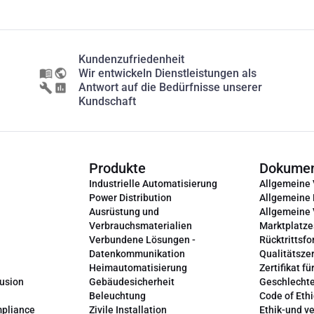
Kundenzufriedenheit
Wir entwickeln Dienstleistungen als
Antwort auf die Bedürfnisse unserer
Kundschaft
Produkte
Dokume
Industrielle Automatisierung
Allgemeine
Power Distribution
Allgemeine
Ausrüstung und
Allgemeine
Verbrauchsmaterialien
Marktplatze
Verbundene Lösungen -
Rücktrittsfo
Datenkommunikation
Qualitätszer
Heimautomatisierung
Zertifikat fü
lusion
Gebäudesicherheit
Geschlechte
Beleuchtung
Code of Ethi
mpliance
Zivile Installation
Ethik-und v