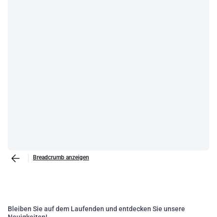
reti cablate alla connettività wireless, dai componenti di rete alle
soluzioni di sicurezza, abbiamo tutto ciò di cui hai bisogno per
garantire una connessione affidabile e veloce. Scegliendo i nostri
prodotti, puoi essere sicuro di avere accesso alle più recenti
tecnologie di comunicazione e di essere supportato da un team di
esperti del settore
Breadcrumb anzeigen
Bleiben Sie auf dem Laufenden und entdecken Sie unsere