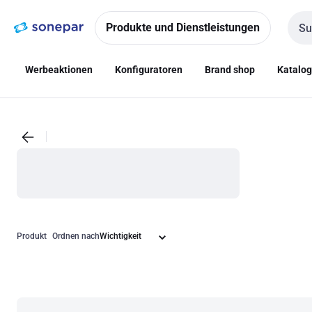
Zur
Zum
Navigation
Inhalt
Produkte und Dienstleistungen
Such
springen
springen
Werbeaktionen
Konfiguratoren
Brand shop
Katalo
Produkt
Ordnen nach