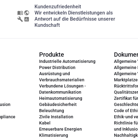
Kundenzufriedenheit
Wir entwickeln Dienstleistungen als
Antwort auf die Bedürfnisse unserer
Kundschaft
Produkte
Dokume
Industrielle Automatisierung
Allgemeine
Power Distribution
Allgemeine
Ausrüstung und
Allgemeine
Verbrauchsmaterialien
Marktplatze
Verbundene Lösungen -
Rücktrittsfo
Datenkommunikation
Qualitätszer
Heimautomatisierung
Zertifikat fü
lusion
Gebäudesicherheit
Geschlechte
Beleuchtung
Code of Ethi
mpliance
Zivile Installation
Ethik-und v
Kabel
Richtlinie fü
Erneuerbare Energien
und Inklusi
Klimatisierung
Nachhaltigk