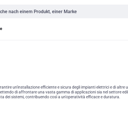
eingabe
ge
re un'installazione efficiente e sicura degli impianti elettrici e di altre uti
ettendo di affrontare una vasta gamma di applicazioni sia nel settore edile c
a dei sistemi, contribuendo così a un'operatività efficace e duratura.