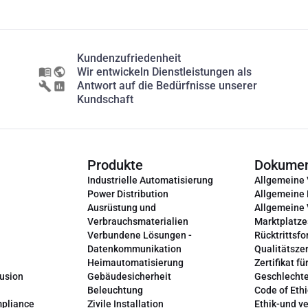
Kundenzufriedenheit
Wir entwickeln Dienstleistungen als
Antwort auf die Bedürfnisse unserer
Kundschaft
Produkte
Dokume
Industrielle Automatisierung
Allgemeine
Power Distribution
Allgemeine
Ausrüstung und
Allgemeine
Verbrauchsmaterialien
Marktplatze
Verbundene Lösungen -
Rücktrittsfo
Datenkommunikation
Qualitätszer
Heimautomatisierung
Zertifikat fü
lusion
Gebäudesicherheit
Geschlechte
Beleuchtung
Code of Ethi
mpliance
Zivile Installation
Ethik-und v