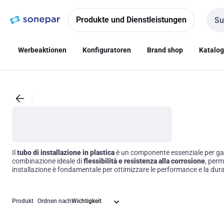
Zur
Zum
Navigation
Inhalt
Produkte und Dienstleistungen
Such
springen
springen
Werbeaktionen
Konfiguratoren
Brand shop
Katalo
Il
tubo di installazione in plastica
è un componente essenziale per garanti
combinazione ideale di
flessibilità e resistenza alla corrosione
, perm
installazione è fondamentale per ottimizzare le performance e la durat
Produkt
Ordnen nach