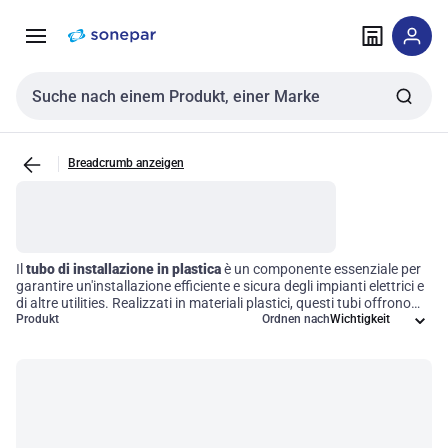
Zur
Zum
Navigation
Inhalt
springen
springen
Sucheingabe
Breadcrumb anzeigen
Il
tubo di installazione in plastica
è un componente essenziale per
garantire un'installazione efficiente e sicura degli impianti elettrici e
di altre utilities. Realizzati in materiali plastici, questi tubi offrono
una combinazione ideale di
Produkt
flessibilità e resistenza alla corrosione
Ordnen nach
,
permettendo di affrontare una vasta gamma di applicazioni sia nel
settore edile che in quello delle installazioni elettriche. Scegliere il
giusto tubo di installazione è fondamentale per ottimizzare le
performance e la durata dei sistemi, contribuendo così a
un'operatività efficace e duratura.