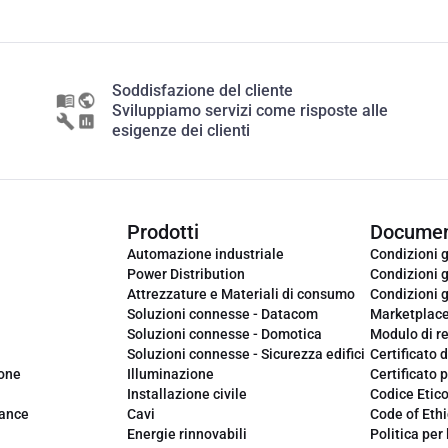
Soddisfazione del cliente
Sviluppiamo servizi come risposte alle
esigenze dei clienti
Prodotti
Documen
Automazione industriale
Condizioni g
Power Distribution
Condizioni g
Attrezzature e Materiali di consumo
Condizioni g
Soluzioni connesse - Datacom
Marketplac
Soluzioni connesse - Domotica
Modulo di r
Soluzioni connesse - Sicurezza edifici
Certificato d
ione
Illuminazione
Certificato p
Installazione civile
Codice Etic
iance
Cavi
Code of Ethi
Energie rinnovabili
Politica per 