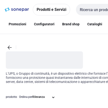
Vai alla
Vai
navigazione
alla
Prodotti e Servizi
Cerca input
pagina
Promozioni
Configuratori
Brand shop
Cataloghi
L’UPS, o Gruppo di continuità, è un dispositivo elettrico che fornisce 
forniscono una protezione quasi instantanea dalle interruzioni di corr
server, data center, sistemi di telecomunicazione o apparecchiature 
continuità (UPS)? Un UPS contiene una batteria che si 'attiva' quando 
corrente, scatta l'UPS che subentra mantenedo la tensione energica pe
sovratensione in modo che non danneggi i dispositivi connessi alla rete
prodotto
Ordina per
di alimentazione primaria all'UPS., Gli installatori possono scegliere i
manutenzione dei sistemi UPS è più economica rispetto ai generatori. Gl
UPS sono a batteria, se vengono utilizzate batterie scadenti, alla lun