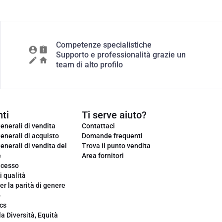
Competenze specialistiche
Supporto e professionalità grazie un
team di alto profilo
ti
Ti serve aiuto?
enerali di vendita
Contattaci
enerali di acquisto
Domande frequenti
enerali di vendita del
Trova il punto vendita
e
Area fornitori
ecesso
i qualità
er la parità di genere
o
cs
la Diversità, Equità