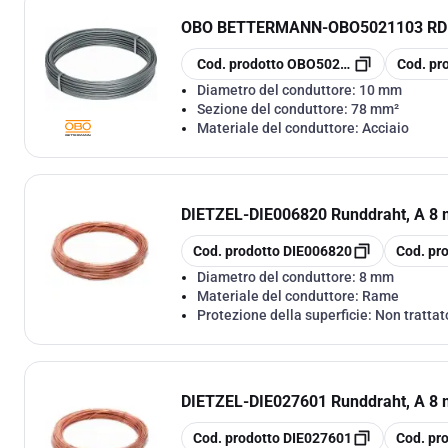
OBO BETTERMANN
-
OBO5021103 R
copia
copia
Cod. prodotto
OBO5021103
Cod. pr
Diametro del conduttore:
10 mm
Sezione del conduttore:
78 mm²
Materiale del conduttore:
Acciaio
DIETZEL
-
DIE006820 Runddraht, A 8 m
copia
copia
Cod. prodotto
DIE006820
Cod. pr
Diametro del conduttore:
8 mm
Materiale del conduttore:
Rame
Protezione della superficie:
Non trattat
DIETZEL
-
DIE027601 Runddraht, A 8 
copia
copia
Cod. prodotto
DIE027601
Cod. pr