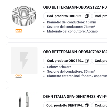
OBO BETTERMANN
-
OBO5021227 R
copia
copia
Cod. prodotto
OBO5021227
Cod. pr
Diametro del conduttore:
10 mm
Sezione del conduttore:
78 mm²
Materiale del conduttore:
Acciaio
OBO BETTERMANN
-
OBO5407982 IS
copia
copia
Cod. prodotto
OBO5407982
Cod. pr
Colore:
schwarz
Sezione del conduttore:
35 mm²
Diametro esterno incl. fodero / copertu
DEHN ITALIA SPA
-
DEH819433 HVI-P
copia
copia
Cod. prodotto
DEH819433
Cod. pr