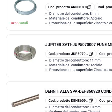
copia
copia
Cod. prodotto
ARN318.8
Cod. pro
Diametro del conduttore:
8 mm
Materiale del conduttore:
Acciaio
Protezione della superficie:
Zincato a c
JUPITER SATI
-
JUP5070007 FUNE MET
copia
copia
Cod. prodotto
JUP5070007
Cod. pr
Diametro del conduttore:
11 mm
Materiale del conduttore:
Acciaio
Protezione della superficie:
Zincato a c
DEHN ITALIA SPA
-
DEH860920 COND
copia
copia
Cod. prodotto
DEH860920
Cod. pr
Diametro del conduttore:
10 mm
Sezione del conduttore:
78 mm²