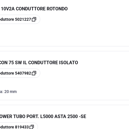
D 10V2A CONDUTTORE ROTONDO
oduttore
5021227
CON 75 SW IL CONDUTTORE ISOLATO
oduttore
5407982
ra:
20 mm
OWER TUBO PORT. L5000 ASTA 2500 -SE
oduttore
819433