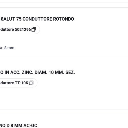
D 8ALUT 75 CONDUTTORE ROTONDO
oduttore
5021296
ra:
8 mm
 IN ACC. ZINC. DIAM. 10 MM. SEZ.
oduttore
TT-10K
NO D 8 MM AC-GC