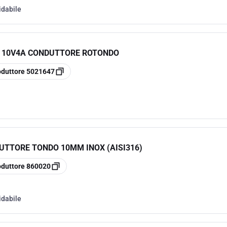
idabile
D 10V4A CONDUTTORE ROTONDO
oduttore
5021647
UTTORE TONDO 10MM INOX (AISI316)
oduttore
860020
idabile