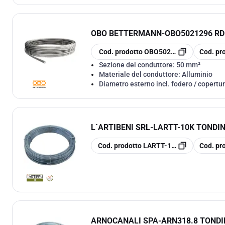
OBO BETTERMANN
-
OBO5021296 R
copia
copia
Cod. prodotto
OBO5021296
Cod. pr
Sezione del conduttore:
50 mm²
Materiale del conduttore:
Alluminio
Diametro esterno incl. fodero / copertu
L`ARTIBENI SRL
-
LARTT-10K TONDINO
copia
copia
Cod. prodotto
LARTT-10K
Cod. pr
ARNOCANALI SPA
-
ARN318.8 TONDI