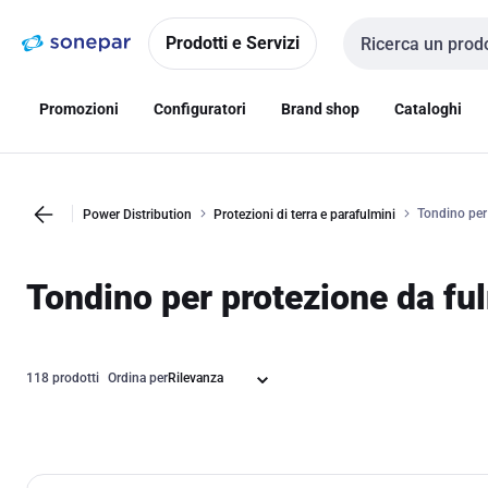
Vai alla
Vai
navigazione
alla
Prodotti e Servizi
Cerca input
pagina
Promozioni
Configuratori
Brand shop
Cataloghi
Tondino per
Power Distribution
Protezioni di terra e parafulmini
Tondino per protezione da fu
118 prodotti
Ordina per