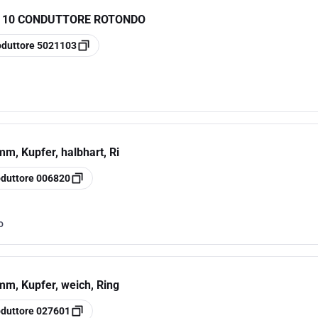
D 10 CONDUTTORE ROTONDO
oduttore
5021103
m, Kupfer, halbhart, Ri
oduttore
006820
o
mm, Kupfer, weich, Ring
oduttore
027601