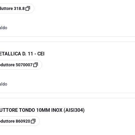
duttore
318.8
aldo
ALLICA D. 11 - CEI
oduttore
5070007
aldo
UTTORE TONDO 10MM INOX (AISI304)
oduttore
860920