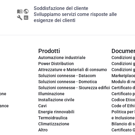
Soddisfazione del cliente
Sviluppiamo servizi come risposte alle
esigenze dei clienti
Prodotti
Documen
Automazione industriale
Condizioni g
Power Distribution
Condizioni g
Attrezzature e Materiali di consumo
Condizioni g
Soluzioni connesse - Datacom
Marketplac
Soluzioni connesse - Domotica
Modulo di r
Soluzioni connesse - Sicurezza edifici
Certificato d
ione
Illuminazione
Certificato p
Installazione civile
Codice Etic
iance
Cavi
Code of Ethi
Energie rinnovabili
Politica per 
Termoidraulica
e Inclusione
Climatizzazione
Bilancio di s
Altro
Certificato 