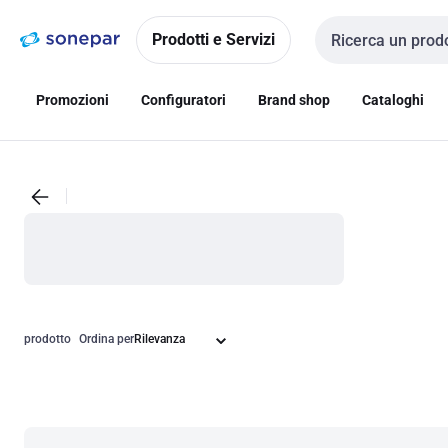
Vai alla
Vai
navigazione
alla
Prodotti e Servizi
Cerca input
pagina
Promozioni
Configuratori
Brand shop
Cataloghi
prodotto
Ordina per