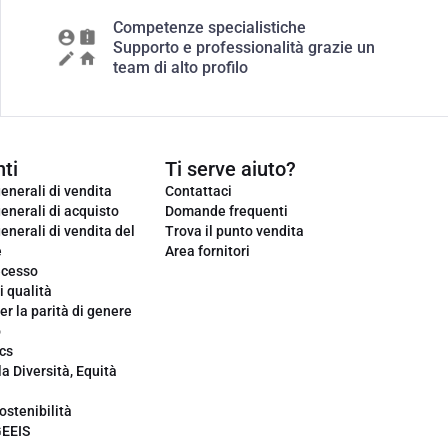
Competenze specialistiche
Supporto e professionalità grazie un
team di alto profilo
ti
Ti serve aiuto?
enerali di vendita
Contattaci
enerali di acquisto
Domande frequenti
enerali di vendita del
Trova il punto vendita
e
Area fornitori
ecesso
i qualità
er la parità di genere
o
cs
la Diversità, Equità
ostenibilità
GEEIS