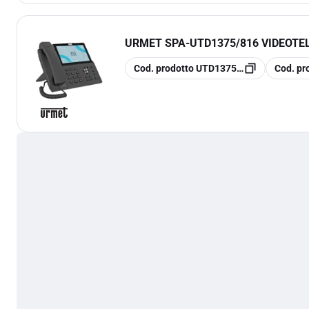
URMET SPA
-
UTD1375/816 VIDEOTE
copia
copia
Cod. prodotto
UTD1375/816
Cod. pr