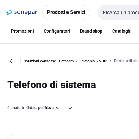
Vai alla
Vai
navigazione
alla
Prodotti e Servizi
Cerca input
pagina
Promozioni
Configuratori
Brand shop
Cataloghi
Telefono di sis
Soluzioni connesse - Datacom
Telefonia & VOIP
Telefono di sistema
6 prodotti
Ordina per