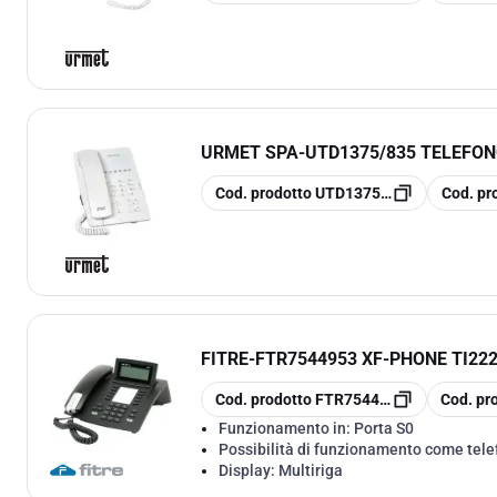
URMET SPA
-
UTD1375/835 TELEFON
copia
copia
Cod. prodotto
UTD1375/835
Cod. pr
FITRE
-
FTR7544953 XF-PHONE TI222
copia
copia
Cod. prodotto
FTR7544953
Cod. pr
Funzionamento in:
Porta S0
Possibilità di funzionamento come tel
Display:
Multiriga