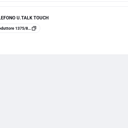
LEFONO U.TALK TOUCH
oduttore
1375/816