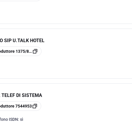
O SIP U.TALK HOTEL
oduttore
1375/835
 TELEF DI SISTEMA
oduttore
7544953
efono ISDN:
sì