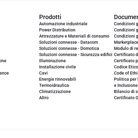
Prodotti
Documen
Automazione industriale
Condizioni g
Power Distribution
Condizioni g
Attrezzature e Materiali di consumo
Condizioni g
Soluzioni connesse - Datacom
Marketplac
Soluzioni connesse - Domotica
Modulo di r
Soluzioni connesse - Sicurezza edifici
Certificato d
ione
Illuminazione
Certificato p
Installazione civile
Codice Etic
iance
Cavi
Code of Ethi
Energie rinnovabili
Politica per 
Termoidraulica
e Inclusione
Climatizzazione
Bilancio di s
Altro
Certificato 