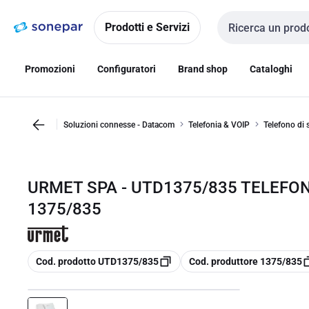
Vai alla
Vai
navigazione
alla
Prodotti e Servizi
Cerca input
pagina
Promozioni
Configuratori
Brand shop
Cataloghi
Soluzioni connesse - Datacom
Telefonia & VOIP
Telefono di 
URMET SPA - UTD1375/835 TELEFON
1375/835
copia
copia
Cod. prodotto UTD1375/835
Cod. produttore 1375/835