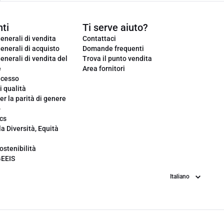
ti
Ti serve aiuto?
enerali di vendita
Contattaci
enerali di acquisto
Domande frequenti
enerali di vendita del
Trova il punto vendita
e
Area fornitori
ecesso
i qualità
er la parità di genere
o
cs
la Diversità, Equità
ostenibilità
GEEIS
Lingua