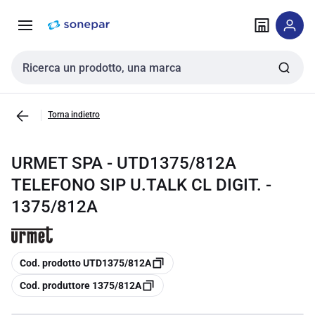
Vai alla
Vai
navigazione
alla
pagina
Cerca input
Torna indietro
URMET SPA - UTD1375/812A
TELEFONO SIP U.TALK CL DIGIT. -
1375/812A
copia
Cod. prodotto UTD1375/812A
copia
Cod. produttore 1375/812A