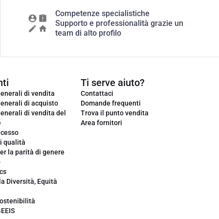
Competenze specialistiche
Supporto e professionalità grazie un
team di alto profilo
ti
Ti serve aiuto?
enerali di vendita
Contattaci
enerali di acquisto
Domande frequenti
enerali di vendita del
Trova il punto vendita
e
Area fornitori
ecesso
i qualità
er la parità di genere
o
cs
la Diversità, Equità
ostenibilità
GEEIS