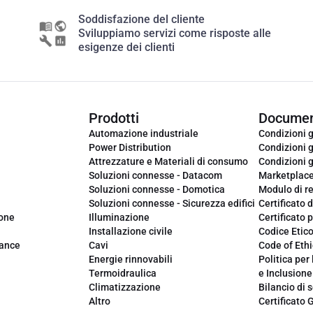
Soddisfazione del cliente
Sviluppiamo servizi come risposte alle
esigenze dei clienti
Prodotti
Documen
Automazione industriale
Condizioni g
Power Distribution
Condizioni g
Attrezzature e Materiali di consumo
Condizioni g
Soluzioni connesse - Datacom
Marketplac
Soluzioni connesse - Domotica
Modulo di r
Soluzioni connesse - Sicurezza edifici
Certificato d
ione
Illuminazione
Certificato p
Installazione civile
Codice Etic
iance
Cavi
Code of Ethi
Energie rinnovabili
Politica per 
Termoidraulica
e Inclusione
Climatizzazione
Bilancio di s
Altro
Certificato 