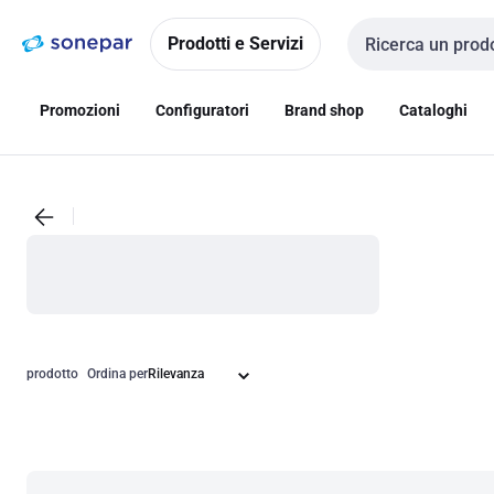
Vai alla
Vai
navigazione
alla
Prodotti e Servizi
Cerca input
pagina
Promozioni
Configuratori
Brand shop
Cataloghi
prodotto
Ordina per