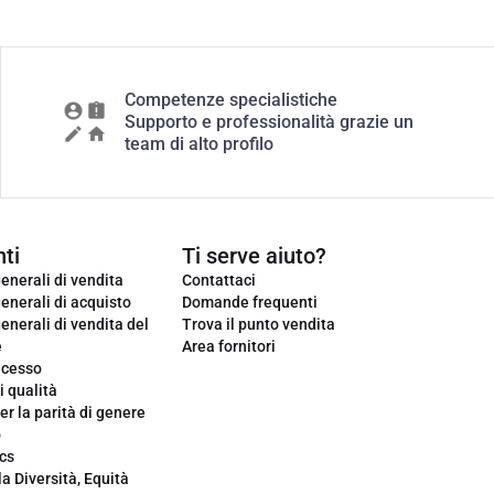
Competenze specialistiche
Supporto e professionalità grazie un
team di alto profilo
ti
Ti serve aiuto?
enerali di vendita
Contattaci
enerali di acquisto
Domande frequenti
enerali di vendita del
Trova il punto vendita
e
Area fornitori
ecesso
i qualità
er la parità di genere
o
cs
la Diversità, Equità