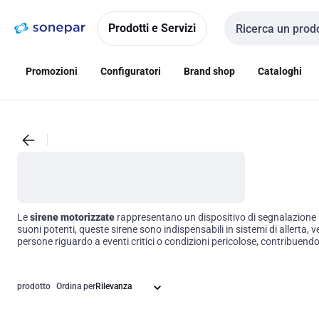
Vai alla
Vai
navigazione
alla
Prodotti e Servizi
Cerca input
pagina
Promozioni
Configuratori
Brand shop
Cataloghi
Le
sirene motorizzate
rappresentano un dispositivo di segnalazione a
suoni potenti, queste sirene sono indispensabili in sistemi di allerta, 
persone riguardo a eventi critici o condizioni pericolose, contribuendo 
le sirene motorizzate, significa potenziare la gestione della sicurezz
prodotto
Ordina per