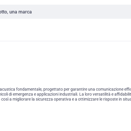
custica fondamentale, progettato per garantire una comunicazione efficac
veicoli di emergenza e applicazioni industriali. La loro versatilità e affidab
così a migliorare la sicurezza operativa e a ottimizzare le risposte in situ
a e garantire una pronta reazione alle emergenze.