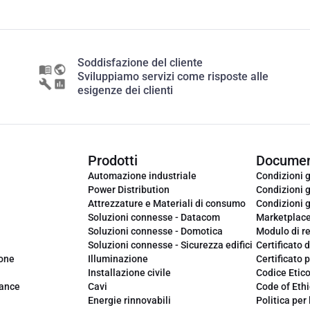
Soddisfazione del cliente
Sviluppiamo servizi come risposte alle
esigenze dei clienti
Prodotti
Documen
Automazione industriale
Condizioni g
Power Distribution
Condizioni g
Attrezzature e Materiali di consumo
Condizioni g
Soluzioni connesse - Datacom
Marketplac
Soluzioni connesse - Domotica
Modulo di r
Soluzioni connesse - Sicurezza edifici
Certificato d
ione
Illuminazione
Certificato p
Installazione civile
Codice Etic
iance
Cavi
Code of Ethi
Energie rinnovabili
Politica per 