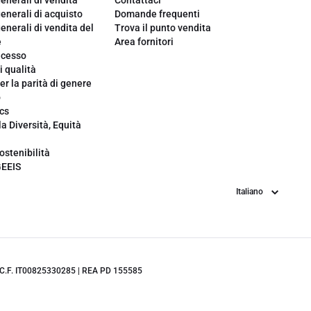
enerali di vendita
Contattaci
enerali di acquisto
Domande frequenti
enerali di vendita del
Trova il punto vendita
e
Area fornitori
ecesso
i qualità
er la parità di genere
o
cs
la Diversità, Equità
ostenibilità
GEEIS
Lingua
.IVA/C.F. IT00825330285 | REA PD 155585