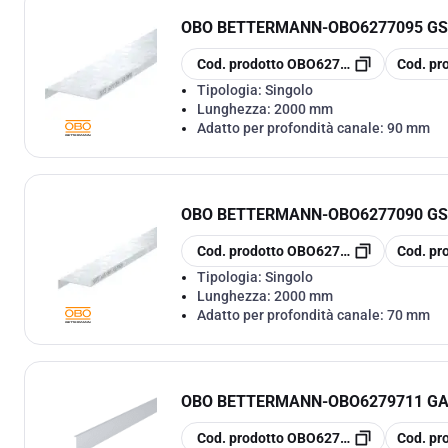
OBO BETTERMANN
-
OBO6277095 G
copia
copia
Cod. prodotto
OBO6277095
Cod. pr
Tipologia:
Singolo
Lunghezza:
2000 mm
Adatto per profondità canale:
90 mm
OBO BETTERMANN
-
OBO6277090 G
copia
copia
Cod. prodotto
OBO6277090
Cod. pr
Tipologia:
Singolo
Lunghezza:
2000 mm
Adatto per profondità canale:
70 mm
OBO BETTERMANN
-
OBO6279711 G
copia
copia
Cod. prodotto
OBO6279711
Cod. pr