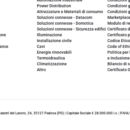
Automazione industriale
Condizioni g
Power Distribution
Condizioni g
Attrezzature e Materiali di consumo
Condizioni g
Soluzioni connesse - Datacom
Marketplac
Soluzioni connesse - Domotica
Modulo di r
Soluzioni connesse - Sicurezza edifici
Certificato d
ione
Illuminazione
Certificato p
Installazione civile
Codice Etic
iance
Cavi
Code of Ethi
Energie rinnovabili
Politica per 
Termoidraulica
e Inclusione
Climatizzazione
Bilancio di s
Altro
Certificato 
 Maestri del Lavoro, 24, 35127 Padova (PD) | Capitale Sociale € 28.000.000 i.v. | P