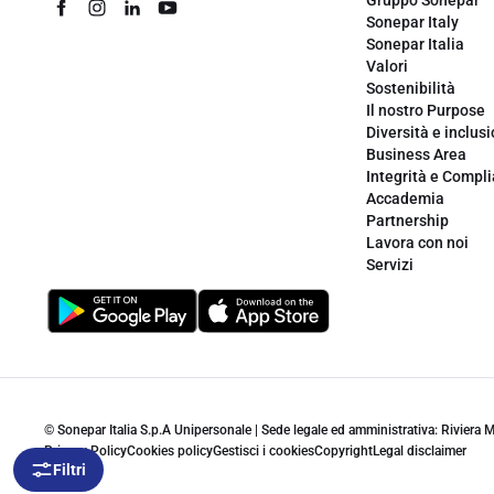
Gruppo Sonepar
Sonepar Italy
Sonepar Italia
Valori
Sostenibilità
Il nostro Purpose
Diversità e inclus
Business Area
Integrità e Compl
Accademia
Partnership
Lavora con noi
Servizi
© Sonepar Italia S.p.A Unipersonale | Sede legale ed amministrativa: Riviera
Privacy Policy
Cookies policy
Gestisci i cookies
Copyright
Legal disclaimer
Filtri