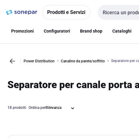
Vai alla
Vai
navigazione
alla
Prodotti e Servizi
Cerca input
pagina
Promozioni
Configuratori
Brand shop
Cataloghi
Separatore per c
Power Distribution
Canaline da parete/soffitto
Separatore per canale porta 
18 prodotti
Ordina per