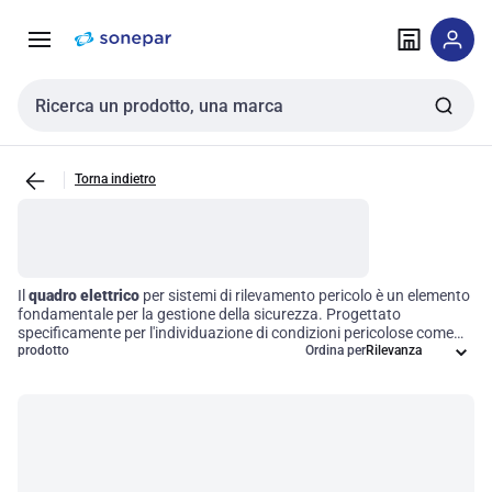
Vai alla
Vai
navigazione
alla
pagina
Cerca input
Torna indietro
Il
quadro elettrico
per sistemi di rilevamento pericolo è un elemento
fondamentale per la gestione della sicurezza. Progettato
specificamente per l'individuazione di condizioni pericolose come
fumi, perdite di gas e altre minacce, questo dispositivo consente un
prodotto
Ordina per
controllo efficace e una costante supervisione dei sistemi di allerta.
Implementando questi dispositivi, le aziende possono garantire
risposte rapide e mirate a potenziali rischi, migliorando
significativamente l'efficienza operativa e la protezione degli
ambienti di lavoro.