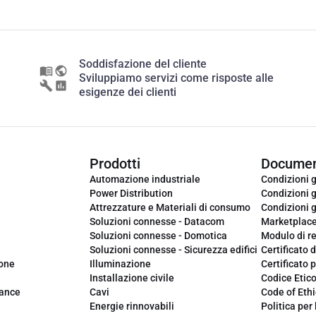
Soddisfazione del cliente
Sviluppiamo servizi come risposte alle
esigenze dei clienti
Prodotti
Documen
Automazione industriale
Condizioni g
Power Distribution
Condizioni g
Attrezzature e Materiali di consumo
Condizioni g
Soluzioni connesse - Datacom
Marketplac
Soluzioni connesse - Domotica
Modulo di r
Soluzioni connesse - Sicurezza edifici
Certificato d
ione
Illuminazione
Certificato p
Installazione civile
Codice Etic
iance
Cavi
Code of Ethi
Energie rinnovabili
Politica per 