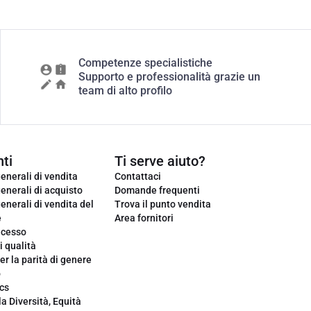
Competenze specialistiche
Supporto e professionalità grazie un
team di alto profilo
ti
Ti serve aiuto?
enerali di vendita
Contattaci
enerali di acquisto
Domande frequenti
enerali di vendita del
Trova il punto vendita
e
Area fornitori
ecesso
i qualità
er la parità di genere
o
cs
la Diversità, Equità