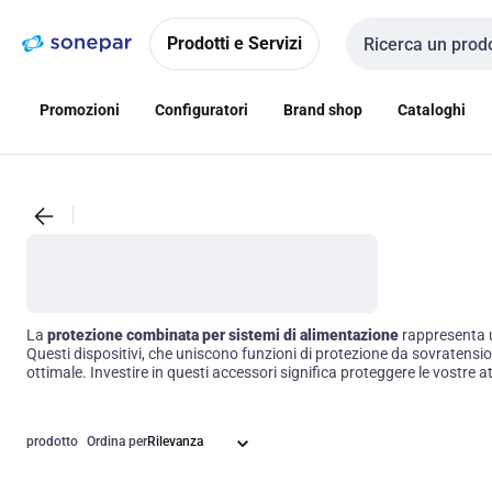
Vai alla
Vai
navigazione
alla
Prodotti e Servizi
Cerca input
pagina
Promozioni
Configuratori
Brand shop
Cataloghi
La
protezione combinata per sistemi di alimentazione
rappresenta u
Questi dispositivi, che uniscono funzioni di protezione da sovratension
ottimale. Investire in questi accessori significa proteggere le vostre 
prodotto
Ordina per