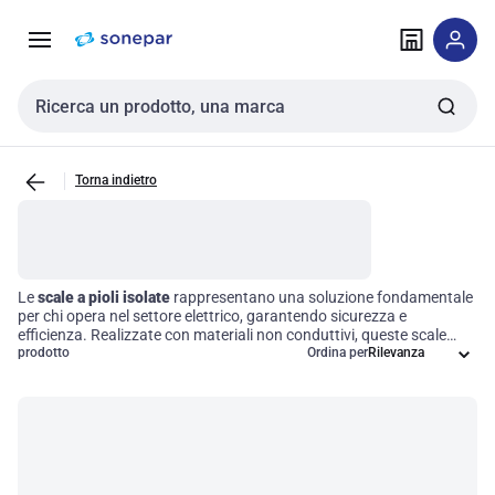
Vai alla
Vai
navigazione
alla
pagina
Cerca input
Torna indietro
Le
scale a pioli isolate
rappresentano una soluzione fondamentale
per chi opera nel settore elettrico, garantendo sicurezza e
efficienza. Realizzate con materiali non conduttivi, queste scale
proteggono gli utenti da potenziali scariche elettriche mentre
prodotto
Ordina per
lavorano in prossimità di circuiti attivi. La loro progettazione
innovativa non solo facilita l'accesso a zone elevate, ma assicura
anche che gli operatori possano svolgere le loro mansioni in un
ambiente privo di rischi elettrici. Scegliere una scala isolante
significa investire nella sicurezza e nella professionalità del proprio
lavoro.