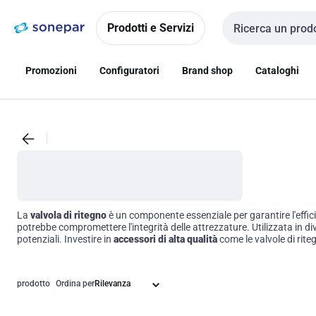
Vai alla
Vai
navigazione
alla
Prodotti e Servizi
Cerca input
pagina
Promozioni
Configuratori
Brand shop
Cataloghi
La
valvola di ritegno
è un componente essenziale per garantire l'efficie
potrebbe compromettere l'integrità delle attrezzature. Utilizzata in di
potenziali. Investire in
accessori di alta qualità
come le valvole di rite
prodotto
Ordina per