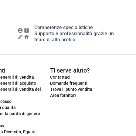
Competenze specialistiche
Supporto e professionalità grazie un
team di alto profilo
ti
Ti serve aiuto?
enerali di vendita
Contattaci
enerali di acquisto
Domande frequenti
enerali di vendita del
Trova il punto vendita
e
Area fornitori
ecesso
i qualità
er la parità di genere
o
cs
la Diversità, Equità