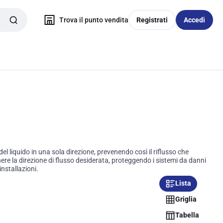
Trova il punto vendita
Registrati
Accedi
el liquido in una sola direzione, prevenendo così il riflusso che
nere la direzione di flusso desiderata, proteggendo i sistemi da danni
nstallazioni.
Lista
Griglia
Tabella