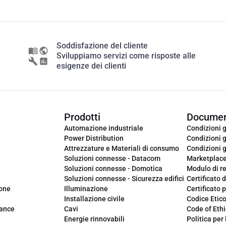
Soddisfazione del cliente
Sviluppiamo servizi come risposte alle
esigenze dei clienti
Prodotti
Documen
Automazione industriale
Condizioni g
Power Distribution
Condizioni g
Attrezzature e Materiali di consumo
Condizioni g
Soluzioni connesse - Datacom
Marketplac
Soluzioni connesse - Domotica
Modulo di r
Soluzioni connesse - Sicurezza edifici
Certificato d
ione
Illuminazione
Certificato p
Installazione civile
Codice Etic
iance
Cavi
Code of Ethi
Energie rinnovabili
Politica per 