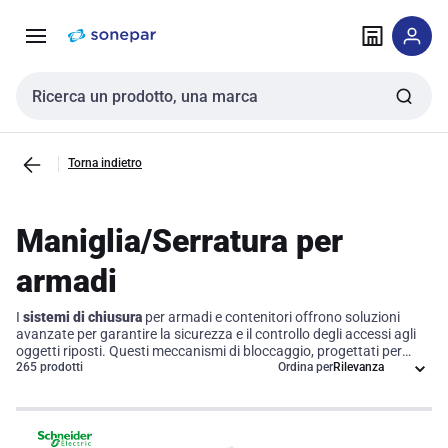
Vai alla
Vai
navigazione
alla
pagina
Cerca input
Torna indietro
Maniglia/Serratura per
armadi
I
sistemi di chiusura
per armadi e contenitori offrono soluzioni
avanzate per garantire la sicurezza e il controllo degli accessi agli
oggetti riposti. Questi meccanismi di bloccaggio, progettati per
rispondere a diverse esigenze di sicurezza in contesti industriali e
265 prodotti
Ordina per
commerciali, si distinguono per design, funzionalità e applicazione.
Investire in un sistema di chiusura efficiente non solo protegge i
beni, ma ottimizza anche l'efficienza operativa, permettendo una
gestione più sicura e strutturata degli spazi di lavoro.