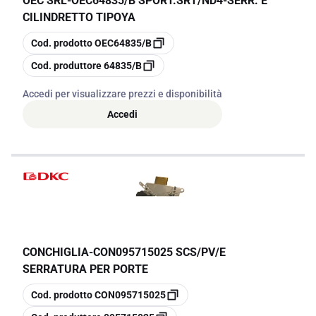
OEC SRL
-
OEC64835/B SPORT.SRT/ND4-SERR. E
CILINDRETTO TIPOYA
copia
Cod. prodotto
OEC64835/B
copia
Cod. produttore
64835/B
Accedi per visualizzare prezzi e disponibilità
Accedi
CONCHIGLIA
-
CON095715025 SCS/PV/E
SERRATURA PER PORTE
copia
Cod. prodotto
CON095715025
copia