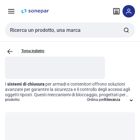
Vai alla
Vai
navigazione
alla
pagina
Cerca input
Torna indietro
I
sistemi di chiusura
per armadi e contenitori offrono soluzioni
avanzate per garantire la sicurezza e il controllo degli accessi agli
oggetti riposti. Questi meccanismi di bloccaggio, progettati per
rispondere a diverse esigenze di sicurezza in contesti industriali e
prodotto
Ordina per
commerciali, si distinguono per design, funzionalità e applicazione.
Investire in un sistema di chiusura efficiente non solo protegge i
beni, ma ottimizza anche l'efficienza operativa, permettendo una
gestione più sicura e strutturata degli spazi di lavoro.