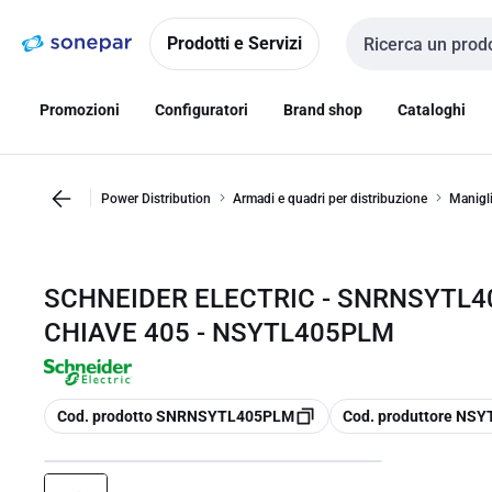
Vai alla
Vai
navigazione
alla
Prodotti e Servizi
Cerca input
pagina
Promozioni
Configuratori
Brand shop
Cataloghi
Power Distribution
Armadi e quadri per distribuzione
Manigli
SCHNEIDER ELECTRIC - SNRNSYTL
CHIAVE 405 - NSYTL405PLM
copia
copia
Cod. prodotto SNRNSYTL405PLM
Cod. produttore NS