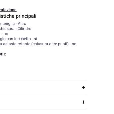
ntazione
stiche principali
 maniglia
-
Altro
chiusura
-
Cilindro
a
-
no
gio con lucchetto
-
sì
a ad asta rotante (chiusura a tre punti)
-
no
one