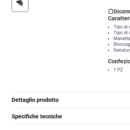
Docume
Caratteri
Tipo di
Tipo di 
Manett
Bloccag
Serratur
Confezi
1
PZ
Dettaglio prodotto
Specifiche tecniche