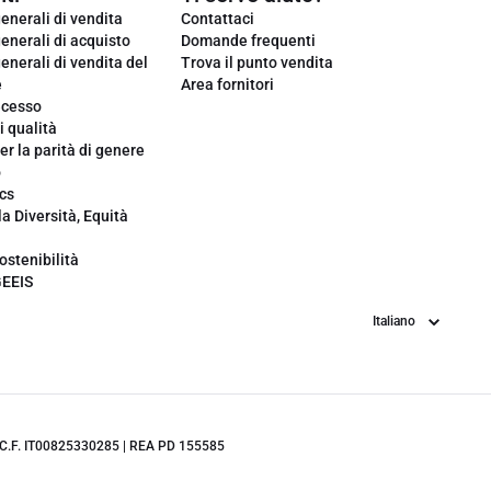
enerali di vendita
Contattaci
enerali di acquisto
Domande frequenti
enerali di vendita del
Trova il punto vendita
e
Area fornitori
ecesso
i qualità
er la parità di genere
o
cs
la Diversità, Equità
ostenibilità
GEEIS
Lingua
.IVA/C.F. IT00825330285 | REA PD 155585