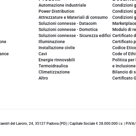
Automazione industriale
Condizioni g
Power Distribution
Condizioni g
Attrezzature e Materiali di consumo
Condizioni g
Soluzioni connesse - Datacom
Marketplac
Soluzioni connesse - Domotica
Modulo di r
Soluzioni connesse - Sicurezza edifici
Certificato d
ione
Illuminazione
Certificato p
Installazione civile
Codice Etic
iance
Cavi
Code of Ethi
Energie rinnovabili
Politica per 
Termoidraulica
e Inclusione
Climatizzazione
Bilancio di s
Altro
Certificato 
 Maestri del Lavoro, 24, 35127 Padova (PD) | Capitale Sociale € 28.000.000 i.v. | P