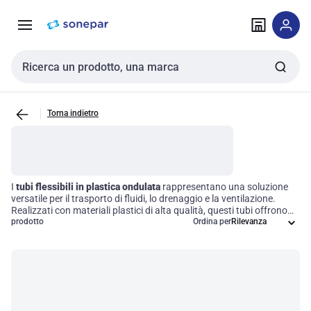
Vai alla
Vai
navigazione
alla
pagina
Cerca input
Torna indietro
I
tubi flessibili in plastica ondulata
rappresentano una soluzione
versatile per il trasporto di fluidi, lo drenaggio e la ventilazione.
Realizzati con materiali plastici di alta qualità, questi tubi offrono
un'eccellente resistenza chimica e agli agenti ambientali,
prodotto
Ordina per
garantendo una lunga durata anche in condizioni operative
impegnative. La loro leggerezza facilita l'installazione e l'utilizzo in
una vasta gamma di applicazioni, rendendoli ideali sia per usi
industriali che domestici. Scegliere i nostri tubi significa optare per
un'efficienza operativa senza compromessi.