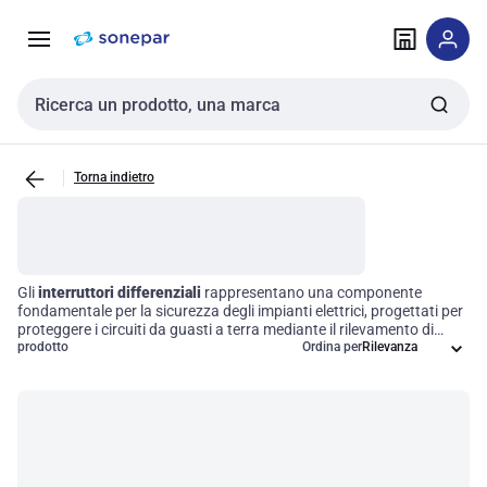
Vai alla
Vai
navigazione
alla
pagina
Cerca input
Torna indietro
Gli
interruttori differenziali
rappresentano una componente
fondamentale per la sicurezza degli impianti elettrici, progettati per
proteggere i circuiti da guasti a terra mediante il rilevamento di
sbilanciamenti nella corrente elettrica. Questo dispositivo
prodotto
Ordina per
disconnette il circuito al rilevamento di una corrente di dispersione,
prevenendo così scosse elettriche e riducendo il rischio di incendi
elettrici. Gli
interruttori differenziali
sono indispensabili per
garantire la sicurezza elettrica in tutte le applicazioni residenziali,
commerciali e industriali, assicurando un funzionamento efficiente
e protetto degli impianti.