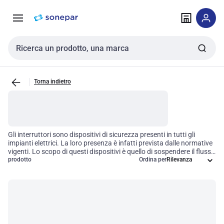
Vai alla
Vai
navigazione
alla
pagina
Cerca input
Torna indietro
Gli interruttori sono dispositivi di sicurezza presenti in tutti gli
impianti elettrici. La loro presenza è infatti prevista dalle normative
vigenti. Lo scopo di questi dispositivi è quello di sospendere il flusso
di energia nel momento in cui siano presenti contatti diretti o
prodotto
Ordina per
indiretti o vi sia una dispersione di corrente - sovraccarichi e
cortocircuiti sono un esempio. Esistono diverse tipologie di
interruttori: puro, accoppiato, riarmante e differenziale separato. In
base al loro funzionamento vengono inoltre divisi in: interruttore
magnetotermico, differenziale magnetotermico e modulare.