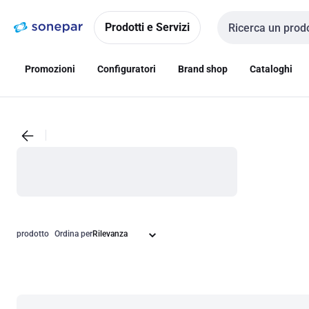
Vai alla
Vai
navigazione
alla
Prodotti e Servizi
Cerca input
pagina
Promozioni
Configuratori
Brand shop
Cataloghi
prodotto
Ordina per