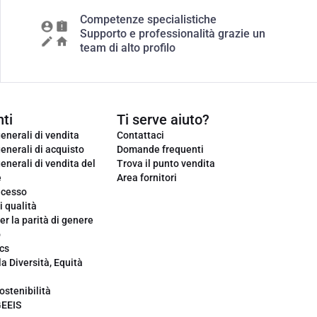
Competenze specialistiche
Supporto e professionalità grazie un
team di alto profilo
ti
Ti serve aiuto?
enerali di vendita
Contattaci
enerali di acquisto
Domande frequenti
enerali di vendita del
Trova il punto vendita
e
Area fornitori
ecesso
i qualità
er la parità di genere
o
cs
la Diversità, Equità
ostenibilità
GEEIS