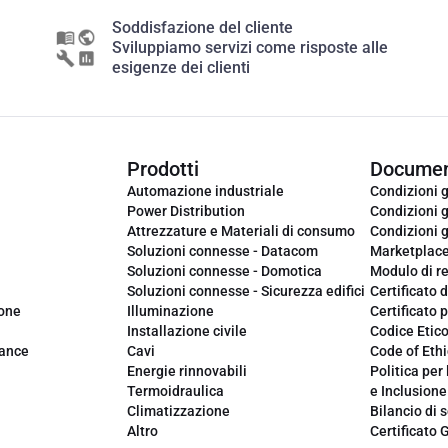
Soddisfazione del cliente
Sviluppiamo servizi come risposte alle
esigenze dei clienti
Prodotti
Documen
Automazione industriale
Condizioni g
Power Distribution
Condizioni g
Attrezzature e Materiali di consumo
Condizioni g
Soluzioni connesse - Datacom
Marketplac
Soluzioni connesse - Domotica
Modulo di r
Soluzioni connesse - Sicurezza edifici
Certificato d
ione
Illuminazione
Certificato p
Installazione civile
Codice Etic
iance
Cavi
Code of Ethi
Energie rinnovabili
Politica per 
Termoidraulica
e Inclusione
Climatizzazione
Bilancio di s
Altro
Certificato 