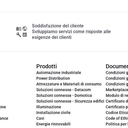
Soddisfazione del cliente
Sviluppiamo servizi come risposte alle
esigenze dei clienti
Prodotti
Documen
Automazione industriale
Condizioni g
Power Distribution
Condizioni g
Attrezzature e Materiali di consumo
Condizioni g
Soluzioni connesse - Datacom
Marketplac
Soluzioni connesse - Domotica
Modulo di r
Soluzioni connesse - Sicurezza edifici
Certificato d
ione
Illuminazione
Certificato p
Installazione civile
Codice Etic
iance
Cavi
Code of Ethi
Energie rinnovabili
Politica per 