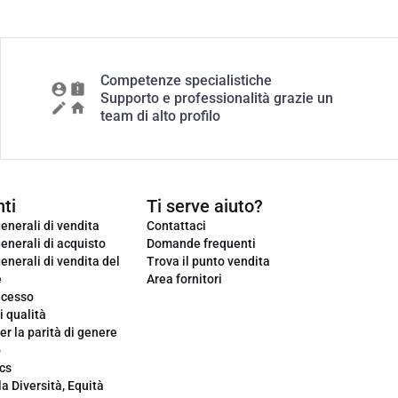
Competenze specialistiche
Supporto e professionalità grazie un
team di alto profilo
ti
Ti serve aiuto?
enerali di vendita
Contattaci
enerali di acquisto
Domande frequenti
enerali di vendita del
Trova il punto vendita
e
Area fornitori
ecesso
i qualità
er la parità di genere
o
cs
la Diversità, Equità