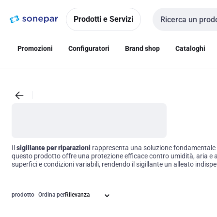
Vai alla
Vai
navigazione
alla
Prodotti e Servizi
Cerca input
pagina
Promozioni
Configuratori
Brand shop
Cataloghi
Il
sigillante per riparazioni
rappresenta una soluzione fondamentale per 
questo prodotto offre una protezione efficace contro umidità, aria e al
superfici e condizioni variabili, rendendo il sigillante un alleato indis
prodotto
Ordina per