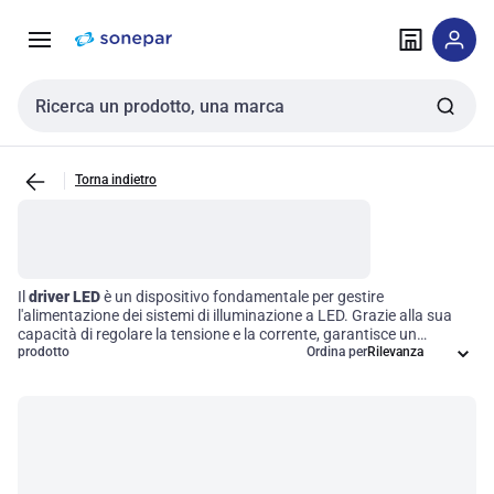
Vai alla
Vai
navigazione
alla
pagina
Cerca input
Torna indietro
Il
driver LED
è un dispositivo fondamentale per gestire
l'alimentazione dei sistemi di illuminazione a LED. Grazie alla sua
capacità di regolare la tensione e la corrente, garantisce un
funzionamento efficiente e prolunga la durata delle sorgenti
prodotto
Ordina per
luminose. I driver LED sono disponibili in diverse configurazioni di
potenza, funzionalità di dimmerazione e formati, rispondendo così
a esigenze specifiche di progettazione e applicazione luminosa.