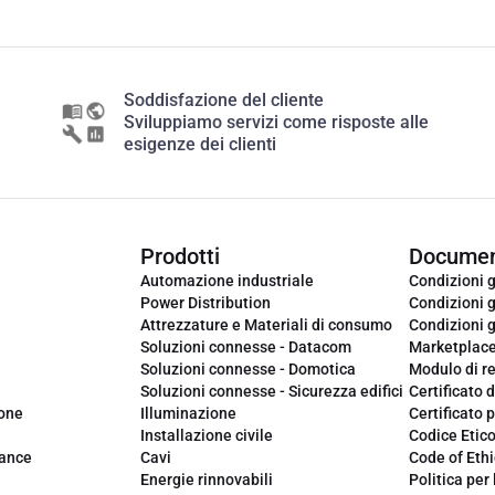
Soddisfazione del cliente
Sviluppiamo servizi come risposte alle
esigenze dei clienti
Prodotti
Documen
Automazione industriale
Condizioni g
Power Distribution
Condizioni g
Attrezzature e Materiali di consumo
Condizioni g
Soluzioni connesse - Datacom
Marketplac
Soluzioni connesse - Domotica
Modulo di r
Soluzioni connesse - Sicurezza edifici
Certificato d
ione
Illuminazione
Certificato p
Installazione civile
Codice Etic
iance
Cavi
Code of Ethi
Energie rinnovabili
Politica per 