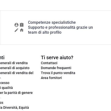
Competenze specialistiche
Supporto e professionalità grazie un
team di alto profilo
ti
Ti serve aiuto?
enerali di vendita
Contattaci
enerali di acquisto
Domande frequenti
enerali di vendita del
Trova il punto vendita
e
Area fornitori
ecesso
i qualità
er la parità di genere
o
cs
la Diversità, Equità