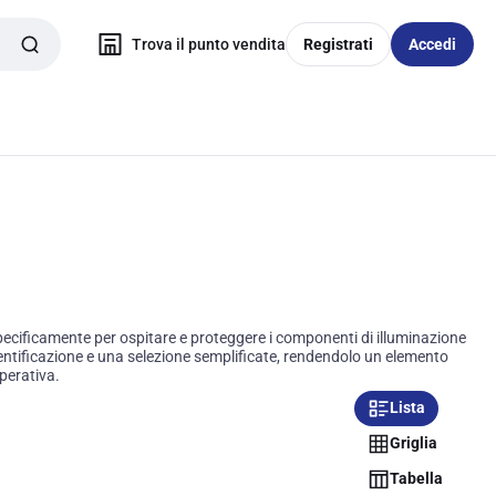
Trova il punto vendita
Registrati
Accedi
 specificamente per ospitare e proteggere i componenti di illuminazione
identificazione e una selezione semplificate, rendendolo un elemento
operativa.
Lista
Griglia
Tabella