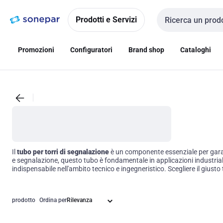
Vai alla
Vai
navigazione
alla
Prodotti e Servizi
Cerca input
pagina
Promozioni
Configuratori
Brand shop
Cataloghi
Il
tubo per torri di segnalazione
è un componente essenziale per garanti
e segnalazione, questo tubo è fondamentale in applicazioni industriali
indispensabile nell'ambito tecnico e ingegneristico. Scegliere il giusto 
prodotto
Ordina per