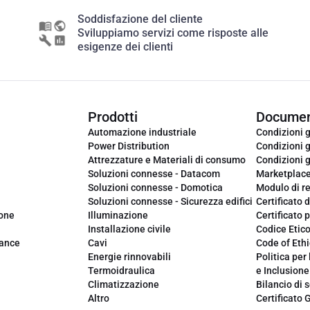
Soddisfazione del cliente
Sviluppiamo servizi come risposte alle
esigenze dei clienti
Prodotti
Documen
Automazione industriale
Condizioni g
Power Distribution
Condizioni g
Attrezzature e Materiali di consumo
Condizioni g
Soluzioni connesse - Datacom
Marketplac
Soluzioni connesse - Domotica
Modulo di r
Soluzioni connesse - Sicurezza edifici
Certificato d
ione
Illuminazione
Certificato p
Installazione civile
Codice Etic
iance
Cavi
Code of Ethi
Energie rinnovabili
Politica per 
Termoidraulica
e Inclusione
Climatizzazione
Bilancio di s
Altro
Certificato 