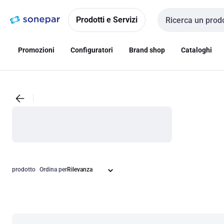
Vai alla
Vai
navigazione
alla
Prodotti e Servizi
Cerca input
pagina
Promozioni
Configuratori
Brand shop
Cataloghi
prodotto
Ordina per