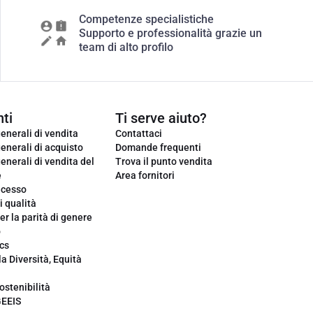
Competenze specialistiche
Supporto e professionalità grazie un
team di alto profilo
ti
Ti serve aiuto?
enerali di vendita
Contattaci
enerali di acquisto
Domande frequenti
enerali di vendita del
Trova il punto vendita
e
Area fornitori
ecesso
i qualità
er la parità di genere
o
cs
la Diversità, Equità
ostenibilità
GEEIS