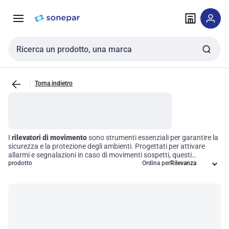
Vai alla
Vai
navigazione
alla
pagina
Cerca input
Torna indietro
I
rilevatori di movimento
sono strumenti essenziali per garantire la
sicurezza e la protezione degli ambienti. Progettati per attivare
allarmi e segnalazioni in caso di movimenti sospetti, questi
dispositivi svolgono un ruolo cruciale nei sistemi di sicurezza.
prodotto
Ordina per
L'implementazione efficace di un sistema di rilevamento non solo
previene accessi non autorizzati, ma contribuisce anche a una
gestione proattiva dei rischi, garantendo risposte tempestive a
situazioni potenzialmente pericolose. Investire in
tecnologie di
rilevamento
significa migliorare l’efficienza operativa e proteggere
ciò che conta di più.