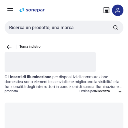
Vai alla
Vai
navigazione
alla
pagina
Cerca input
Torna indietro
Gli
inserti di illuminazione
per dispositivi di commutazione
domestica sono elementi essenziali che migliorano la visibilità e la
funzionalità degli interruttori in condizioni di scarsa illuminazione.
Questi componenti sono progettati per essere utilizzati insieme a
prodotto
Ordina per
diversi tipi di dispositivi di commutazione, garantendo
un'esperienza utente ottimale e aumentando la sicurezza negli
ambienti domestici. Scegliere i giusti accessori di illuminazione
significa investire in efficienza operativa e comfort quotidiano.