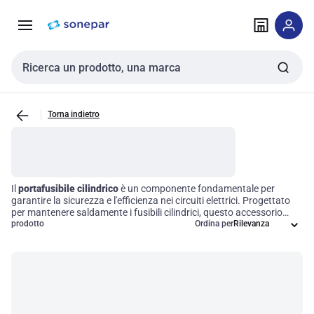
Vai alla
Vai
navigazione
alla
pagina
Cerca input
Torna indietro
Il
portafusibile cilindrico
è un componente fondamentale per
garantire la sicurezza e l'efficienza nei circuiti elettrici. Progettato
per mantenere saldamente i fusibili cilindrici, questo accessorio
offre diverse specifiche e caratteristiche che ne ottimizzano l'uso in
prodotto
Ordina per
applicazioni elettriche. La scelta di materiali di alta qualità e il
design mirato assicurano una compatibilità perfetta, contribuendo
a una gestione operativa più sicura e affidabile degli impianti
elettrici.