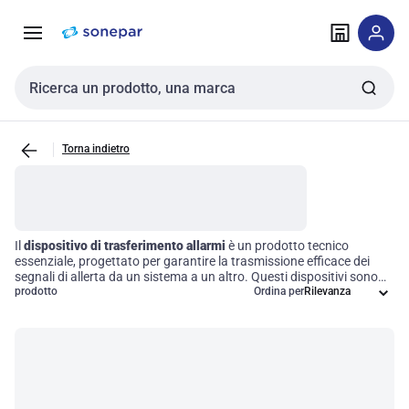
Vai alla
Vai
navigazione
alla
pagina
Cerca input
Torna indietro
Il
dispositivo di trasferimento allarmi
è un prodotto tecnico
essenziale, progettato per garantire la trasmissione efficace dei
segnali di allerta da un sistema a un altro. Questi dispositivi sono
fondamentali nei sistemi di sicurezza e monitoraggio, poiché
prodotto
Ordina per
assicurano avvisi tempestivi e risposte rapide a potenziali minacce
o guasti del sistema. La loro implementazione contribuisce
significativamente a migliorare la sicurezza e l'efficienza operativa
in una vasta gamma di applicazioni, rendendo ogni operazione più
sicura e reattiva.