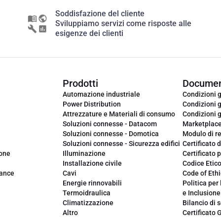
Soddisfazione del cliente
Sviluppiamo servizi come risposte alle
esigenze dei clienti
Prodotti
Documen
Automazione industriale
Condizioni g
Power Distribution
Condizioni g
Attrezzature e Materiali di consumo
Condizioni g
Soluzioni connesse - Datacom
Marketplac
Soluzioni connesse - Domotica
Modulo di r
Soluzioni connesse - Sicurezza edifici
Certificato d
ione
Illuminazione
Certificato p
Installazione civile
Codice Etic
iance
Cavi
Code of Ethi
Energie rinnovabili
Politica per 
Termoidraulica
e Inclusione
Climatizzazione
Bilancio di s
Altro
Certificato 