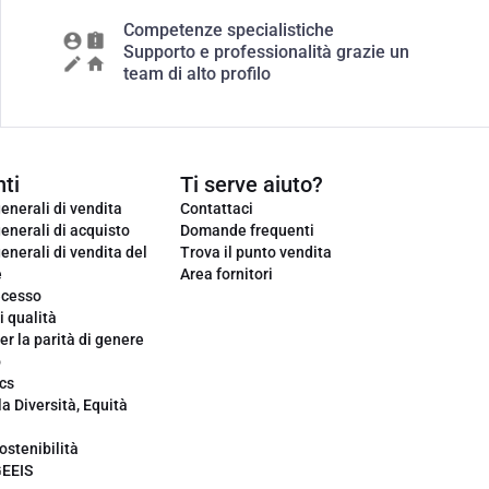
Competenze specialistiche
Supporto e professionalità grazie un
team di alto profilo
ti
Ti serve aiuto?
enerali di vendita
Contattaci
enerali di acquisto
Domande frequenti
enerali di vendita del
Trova il punto vendita
e
Area fornitori
ecesso
i qualità
er la parità di genere
o
cs
la Diversità, Equità
ostenibilità
GEEIS