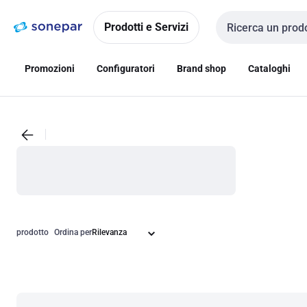
Vai alla
Vai
navigazione
alla
Prodotti e Servizi
Cerca input
pagina
Promozioni
Configuratori
Brand shop
Cataloghi
prodotto
Ordina per