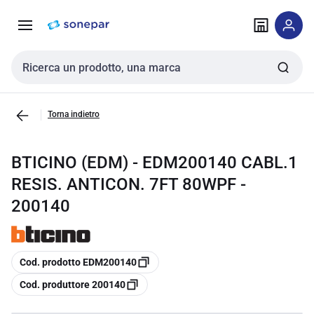
Vai alla
Vai
navigazione
alla
pagina
Cerca input
Torna indietro
BTICINO (EDM) - EDM200140 CABL.1
RESIS. ANTICON. 7FT 80WPF -
200140
copia
Cod. prodotto EDM200140
copia
Cod. produttore 200140