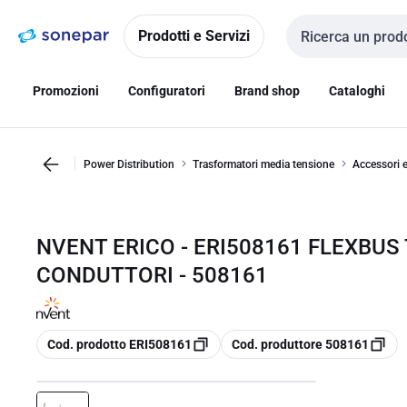
Vai alla
Vai
navigazione
alla
Prodotti e Servizi
Cerca input
pagina
Promozioni
Configuratori
Brand shop
Cataloghi
Power Distribution
Trasformatori media tensione
Accessori e
NVENT ERICO - ERI508161 FLEXBUS
CONDUTTORI - 508161
copia
copia
Cod. prodotto ERI508161
Cod. produttore 508161