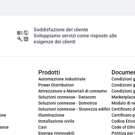
Soddisfazione del cliente
Sviluppiamo servizi come risposte alle
esigenze dei clienti
Prodotti
Documen
Automazione industriale
Condizioni g
Power Distribution
Condizioni g
Attrezzature e Materiali di consumo
Condizioni g
Soluzioni connesse - Datacom
Marketplac
Soluzioni connesse - Domotica
Modulo di r
Soluzioni connesse - Sicurezza edifici
Certificato d
ione
Illuminazione
Certificato p
Installazione civile
Codice Etic
iance
Cavi
Code of Ethi
Energie rinnovabili
Politica per 