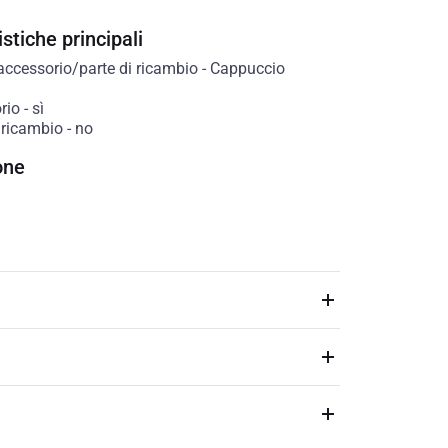
stiche principali
accessorio/parte di ricambio
-
Cappuccio
rio
-
sì
 ricambio
-
no
one