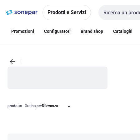
Vai alla
Vai
navigazione
alla
Prodotti e Servizi
Cerca input
pagina
Promozioni
Configuratori
Brand shop
Cataloghi
prodotto
Ordina per