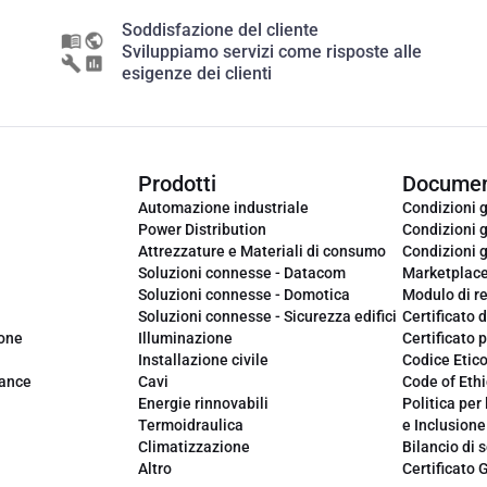
Soddisfazione del cliente
Sviluppiamo servizi come risposte alle
esigenze dei clienti
Prodotti
Documen
Automazione industriale
Condizioni g
Power Distribution
Condizioni g
Attrezzature e Materiali di consumo
Condizioni g
Soluzioni connesse - Datacom
Marketplac
Soluzioni connesse - Domotica
Modulo di r
Soluzioni connesse - Sicurezza edifici
Certificato d
ione
Illuminazione
Certificato p
Installazione civile
Codice Etic
iance
Cavi
Code of Ethi
Energie rinnovabili
Politica per 
Termoidraulica
e Inclusione
Climatizzazione
Bilancio di s
Altro
Certificato 