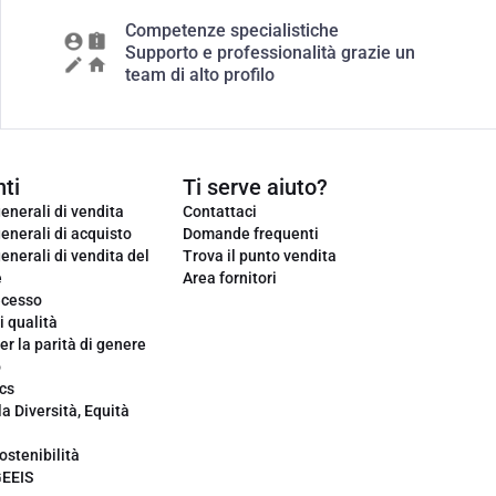
Competenze specialistiche
Supporto e professionalità grazie un
team di alto profilo
ti
Ti serve aiuto?
enerali di vendita
Contattaci
enerali di acquisto
Domande frequenti
enerali di vendita del
Trova il punto vendita
e
Area fornitori
ecesso
i qualità
er la parità di genere
o
cs
la Diversità, Equità
ostenibilità
GEEIS