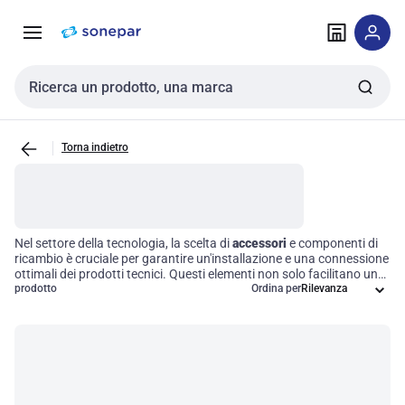
Vai alla
Vai
navigazione
alla
pagina
Cerca input
Torna indietro
Nel settore della tecnologia, la scelta di
accessori
e componenti di
ricambio è cruciale per garantire un'installazione e una connessione
ottimali dei prodotti tecnici. Questi elementi non solo facilitano una
realizzazione efficiente dei sistemi, ma sono anche fondamentali
prodotto
Ordina per
per il mantenimento e l'ottimizzazione delle loro prestazioni. Dalla
fornitura di
connettori
e adattatori a soluzioni più complesse, ogni
accessorio è progettato per migliorare l'affidabilità e l'efficacia
operativa delle installazioni, assicurando risultati professionali e
duraturi.